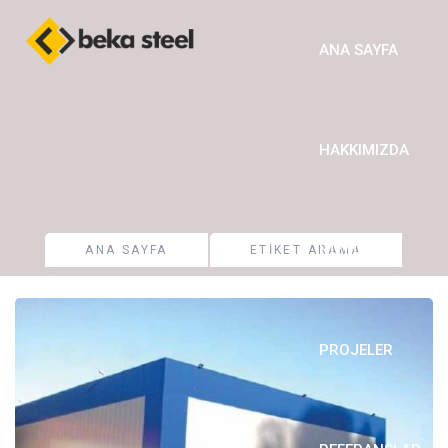
ANA SAYFA
HAKKIMIZDA
HIZMETLER
ANA SAYFA
ETIKET ARAMA
PROJELER