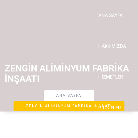
ANA SAYFA
HAKKIMIZDA
ZENGİN ALİMİNYUM FABRİKA
İNŞAATI
HIZMETLER
ANA SAYFA
ZENGİN ALİMİNYUM FABRİKA İNŞAATI
PROJELER